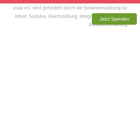
asap e.V. wird gefördert durch die Senatsverwaltung für
Arbeit, Soziales, Gleichstellung, Integration, Vielfalt und
Jetzt Spenden
Antidiskriminierung
© Copyright 2026 | asap e.V. | All Rights Reserved |
Impressum
|
Datenschutz