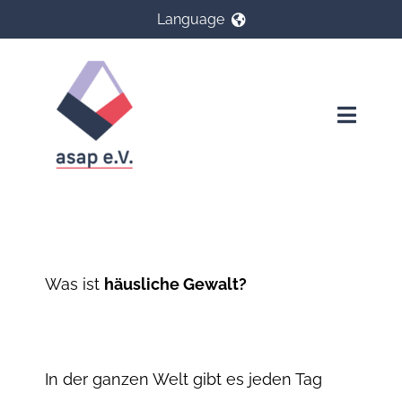
Skip
Language
to
content
Deutsch
Toggl
English
Naviga
Startseite
Русский
Was ist häusliche Gewalt?
العربية
Was ist
häusliche Gewalt?
Sind Sie betroffen?
فارسی
Suchen Sie eine Wohnung?
Français
In der ganzen Welt gibt es jeden Tag