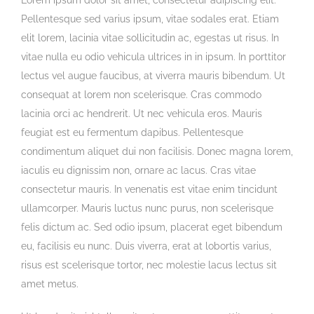
Lorem ipsum dolor sit amet, consectetur adipiscing elit.
Kontakt
Türkçe
Pellentesque sed varius ipsum, vitae sodales erat. Etiam
elit lorem, lacinia vitae sollicitudin ac, egestas ut risus. In
vitae nulla eu odio vehicula ultrices in in ipsum. In porttitor
lectus vel augue faucibus, at viverra mauris bibendum. Ut
consequat at lorem non scelerisque. Cras commodo
lacinia orci ac hendrerit. Ut nec vehicula eros. Mauris
feugiat est eu fermentum dapibus. Pellentesque
condimentum aliquet dui non facilisis. Donec magna lorem,
iaculis eu dignissim non, ornare ac lacus. Cras vitae
consectetur mauris. In venenatis est vitae enim tincidunt
ullamcorper. Mauris luctus nunc purus, non scelerisque
felis dictum ac. Sed odio ipsum, placerat eget bibendum
eu, facilisis eu nunc. Duis viverra, erat at lobortis varius,
risus est scelerisque tortor, nec molestie lacus lectus sit
amet metus.